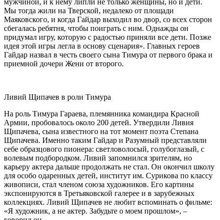
мужчиной, и к нему липли не только женщины, но и дети.
Мы тогда жили на Тверской, недалеко от площади
Маяковского, и когда Гайдар выходил во двор, со всех сторон
сбегалась ребятня, чтобы поиграть с ним. Однажды он
придумал игру, которую с радостью приняли все дети. Позже
идея этой игры легла в основу сценария». Главных героев
Гайдар назвал в честь своего сына Тимура от первого брака и
приемной дочери Жени от второго.
Ливий Щипачев в роли Тимура
На роль Тимура Гараева, племянника командира Красной
Армии, пробовалось около 200 детей. Утвердили Ливия
Щипачева, сына известного на тот момент поэта Степана
Щипачева. Именно таким Гайдар и Разумный представляли
себе образцового пионера: светловолосый, голубоглазый, с
волевым подбородком. Ливий запомнился зрителям, но
карьеру актера дальше продолжать не стал. Он окончил школу
для особо одаренных детей, институт им. Сурикова по классу
живописи, стал членом союза художников. Его картины
экспонируются в Третьяковской галерее и в зарубежных
коллекциях. Ливий Щипачев не любит вспоминать о фильме:
«Я художник, а не актер. Забудьте о моем прошлом», –
говорил он.