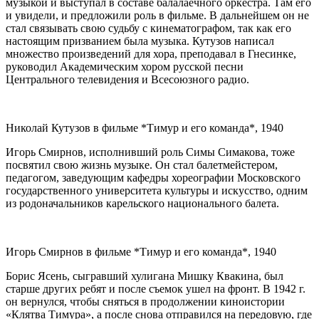
музыкой и выступал в составе балалаечного оркестра. Там его
и увидели, и предложили роль в фильме. В дальнейшем он не
стал связывать свою судьбу с кинематографом, так как его
настоящим призванием была музыка. Кутузов написал
множество произведений для хора, преподавал в Гнесинке,
руководил Академическим хором русской песни
Центрального телевидения и Всесоюзного радио.
Николай Кутузов в фильме *Тимур и его команда*, 1940
Игорь Смирнов, исполнивший роль Симы Симакова, тоже
посвятил свою жизнь музыке. Он стал балетмейстером,
педагогом, заведующим кафедры хореографии Московского
государственного университета культуры и искусство, одним
из родоначальников карельского национального балета.
Игорь Смирнов в фильме *Тимур и его команда*, 1940
Борис Ясень, сыгравший хулигана Мишку Квакина, был
старше других ребят и после съемок ушел на фронт. В 1942 г.
он вернулся, чтобы сняться в продолжении киноистории
«Клятва Тимура», а после снова отправился на передовую, где